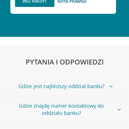
WEŹ KREDYT
NOTA PRAWNA
PYTANIA I ODPOWIEDZI
Gdzie jest najbliższy oddział banku?
Jeśli szukasz oddziału naszego banku, zapraszamy na
Gdzie znajdę numer kontaktowy do
stronę
Placówki i bankomaty
, na której znajduje się
oddziału banku?
wygodna wyszukiwarka.
Alternatywnie, możesz skorzystać z pełnej
listy naszych