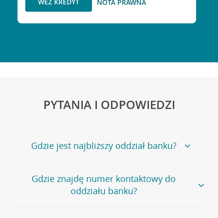
WEŹ KREDYT
NOTA PRAWNA
PYTANIA I ODPOWIEDZI
Gdzie jest najbliższy oddział banku?
Jeśli szukasz oddziału naszego banku, zapraszamy na
Gdzie znajdę numer kontaktowy do
stronę
Placówki i bankomaty
, na której znajduje się
oddziału banku?
wygodna wyszukiwarka.
Alternatywnie, możesz skorzystać z pełnej
listy naszych