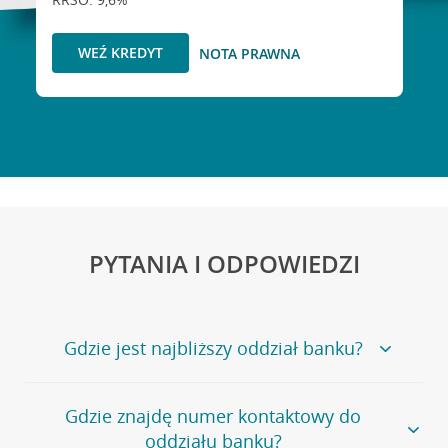
WEŹ KREDYT
NOTA PRAWNA
PYTANIA I ODPOWIEDZI
Gdzie jest najbliższy oddział banku?
Jeśli szukasz oddziału naszego banku, zapraszamy na
Gdzie znajdę numer kontaktowy do
stronę
Placówki i bankomaty
, na której znajduje się
oddziału banku?
wygodna wyszukiwarka.