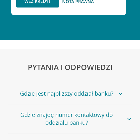
WEŹ KREDYT
NOTA PRAWNA
PYTANIA I ODPOWIEDZI
Gdzie jest najbliższy oddział banku?
Jeśli szukasz oddziału naszego banku, zapraszamy na
Gdzie znajdę numer kontaktowy do
stronę
Placówki i bankomaty
, na której znajduje się
oddziału banku?
wygodna wyszukiwarka.
Alternatywnie, możesz skorzystać z pełnej
listy naszych