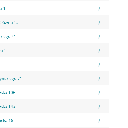
a 1
 Główna 1a
kiego 41
wa 1
zyńskiego 71
wska 10E
wska 14a
icka 16