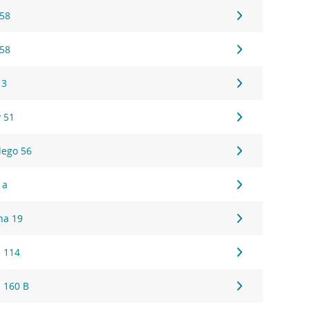
 58
 58
 3
 51
lego 56
1a
na 19
 114
 160 B