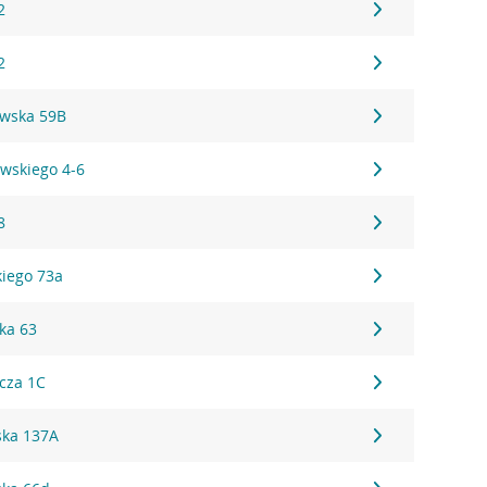
2
2
wska 59B
wskiego 4-6
8
iego 73a
ka 63
cza 1C
ska 137A