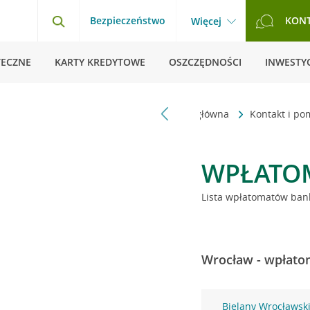
Bezpieczeństwo
KON
Więcej
TECZNE
KARTY KREDYTOWE
OSZCZĘDNOŚCI
INWESTYC
Strona główna
Kontakt i p
WPŁATO
Lista wpłatomatów bank
Wrocław - wpłatom
Bielany Wrocławsk