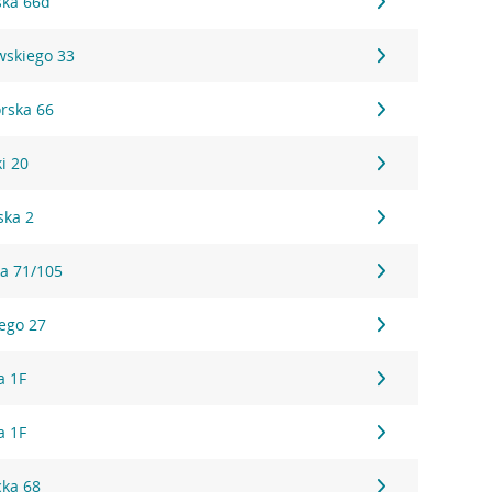
ska 66d
wskiego 33
rska 66
i 20
ska 2
a 71/105
ego 27
a 1F
a 1F
cka 68