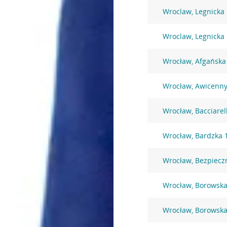
Wroclaw, Legnicka
Wroclaw, Legnicka
Wrocław, Afgańska
Wrocław, Awicenny
Wrocław, Bacciarel
Wrocław, Bardzka 
Wrocław, Bezpiecz
Wrocław, Borowska
Wrocław, Borowska