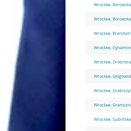
Wrocław, Borowska
Wrocław, Borowska
Wrocław, Branibor
Wrocław, Cynamon
Wrocław, Drobnera
Wrocław, Głogowsk
Wrocław, Grabiszy
Wrocław, Graniczn
Wrocław, Gubińska