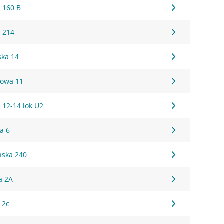
 160 B
 214
ska 14
owa 11
 12-14 lok.U2
a 6
ńska 240
a 2A
 2c