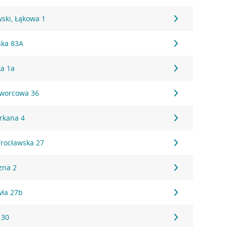
ski, Łąkowa 1
ska 83A
ka 1a
Dworcowa 36
Orkana 4
Wrocławska 27
zna 2
wła 27b
 30