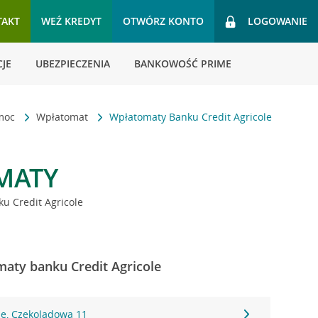
TAKT
WEŹ KREDYT
OTWÓRZ KONTO
LOGOWANIE
JE
UBEZPIECZENIA
BANKOWOŚĆ PRIME
omoc
Wpłatomat
Wpłatomaty Banku Credit Agricole
MATY
u Credit Agricole
aty banku Credit Agricole
ie, Czekoladowa 11