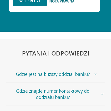
WEŹ KREDYT
NOTA PRAWNA
PYTANIA I ODPOWIEDZI
Gdzie jest najbliższy oddział banku?
Jeśli szukasz oddziału naszego banku, zapraszamy na
Gdzie znajdę numer kontaktowy do
stronę
Placówki i bankomaty
, na której znajduje się
oddziału banku?
wygodna wyszukiwarka.
Alternatywnie, możesz skorzystać z pełnej
listy naszych