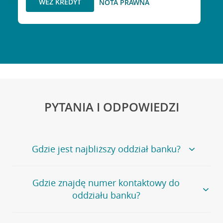
WEŹ KREDYT
NOTA PRAWNA
PYTANIA I ODPOWIEDZI
Gdzie jest najbliższy oddział banku?
Jeśli szukasz oddziału naszego banku, zapraszamy na
Gdzie znajdę numer kontaktowy do
stronę
Placówki i bankomaty
, na której znajduje się
oddziału banku?
wygodna wyszukiwarka.
Alternatywnie, możesz skorzystać z pełnej
listy naszych