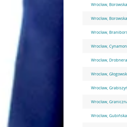
Wrocław, Borowska
Wrocław, Borowska
Wrocław, Branibor
Wrocław, Cynamon
Wrocław, Drobnera
Wrocław, Głogowsk
Wrocław, Grabiszy
Wrocław, Graniczn
Wrocław, Gubińska