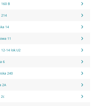
 160 B
 214
ska 14
owa 11
 12-14 lok.U2
a 6
ńska 240
a 2A
 2c