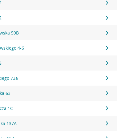
2
2
wska 59B
wskiego 4-6
8
iego 73a
ka 63
cza 1C
ska 137A