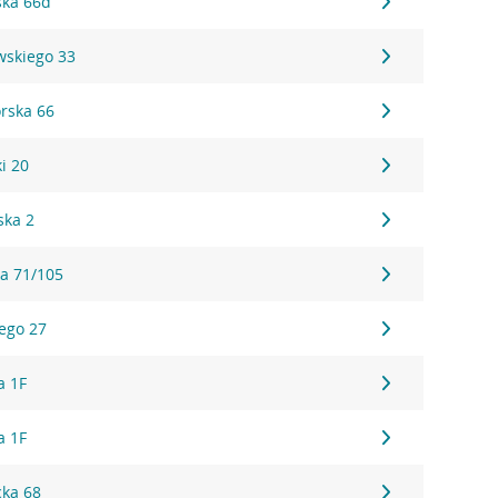
ska 66d
wskiego 33
rska 66
i 20
ska 2
a 71/105
ego 27
a 1F
a 1F
cka 68