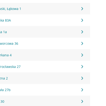
ski, Łąkowa 1
ska 83A
ka 1a
Dworcowa 36
Orkana 4
Wrocławska 27
zna 2
wła 27b
 30