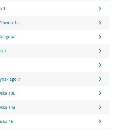
a 1
 Główna 1a
kiego 41
wa 1
zyńskiego 71
wska 10E
wska 14a
icka 16