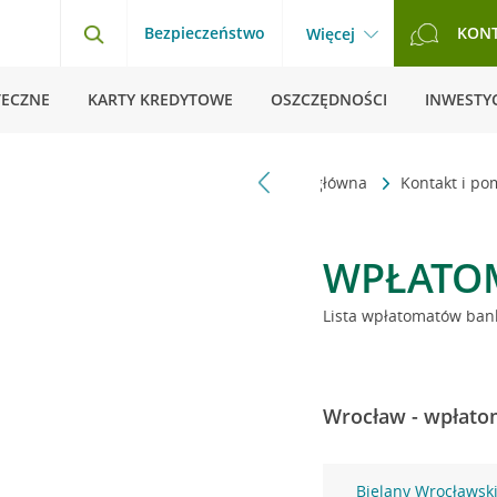
Bezpieczeństwo
KON
Więcej
TECZNE
KARTY KREDYTOWE
OSZCZĘDNOŚCI
INWESTYC
Strona główna
Kontakt i p
WPŁATO
Lista wpłatomatów bank
Wrocław - wpłatom
Bielany Wrocławsk