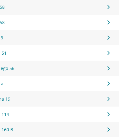
 58
 58
 3
 51
lego 56
1a
na 19
 114
 160 B