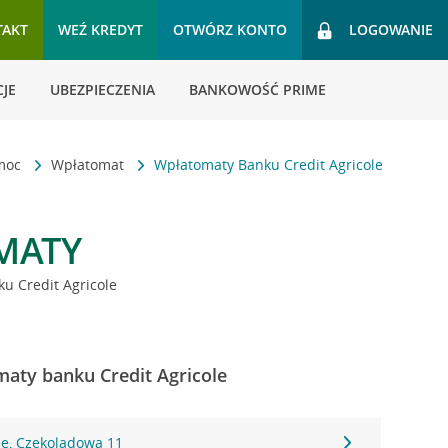
TAKT
WEŹ KREDYT
OTWÓRZ KONTO
LOGOWANIE
JE
UBEZPIECZENIA
BANKOWOŚĆ PRIME
omoc
Wpłatomat
Wpłatomaty Banku Credit Agricole
MATY
u Credit Agricole
aty banku Credit Agricole
ie, Czekoladowa 11