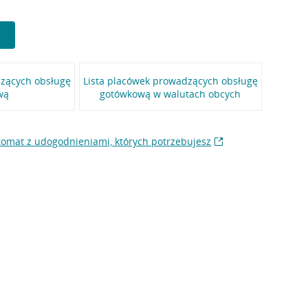
dzących obsługę
Lista placówek prowadzących obsługę
wą
gotówkową w walutach obcych
omat z udogodnieniami, których potrzebujesz