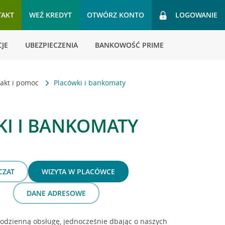
TAKT
WEŹ KREDYT
OTWÓRZ KONTO
LOGOWANIE
JE
UBEZPIECZENIA
BANKOWOŚĆ PRIME
akt i pomoc
Placówki i bankomaty
I I BANKOMATY
CZAT
WIZYTA W PLACÓWCE
DANE ADRESOWE
dzienną obsługę, jednocześnie dbając o naszych