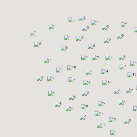
2
3
7
1
5
3
3
1
5
1
2
2
6
6
6
6
6
9
2
3
1
4
10
1
4
4
13
1
7
7
4
13
2
4
2
8
6
5
5
5
8
6
17
1
9
3
11
3