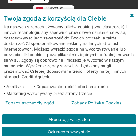
Twoja zgoda z korzyścią dla Ciebie
Na naszych stronach używamy plików cookie (tzw. ciasteczek) i
innych technologii, aby zapewnić prawidłowe działanie serwisu,
RODO
dostosowywać jego zawartość do Twoich potrzeb, a także
dostarczać Ci spersonalizowane reklamy na innych stronach
Regulamin serwisu
internetowych. Możesz wyrazić zgodę na wykorzystywanie lub
odrzucić pliki cookie – poza plikami niezbędnymi do funkcjonowania
Mapa serwisu
serwisu. Zgody są dobrowolne i możesz je wycofać w każdym
momencie. Wyrażenie zgody sprawi, że będziemy mogli
Polityka
Cookies
prezentować Ci lepiej dopasowane treści i oferty na tej i innych
stronach Credit Agricole.
Polityka prywatności
Analityka
Dopasowanie treści i ofert na stronie
Marketing wykonywany przez strony trzecie
Zobacz szczegóły zgód
Zobacz Politykę Cookies
© 2026 Credit Agricole Bank Polska S.A. Wszelkie prawa zastrzeżone
Akceptuję wszystkie
Odrzucam wszystkie