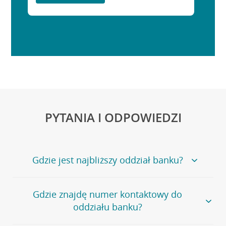
PYTANIA I ODPOWIEDZI
Gdzie jest najbliższy oddział banku?
Jeśli szukasz oddziału naszego banku, zapraszamy na
Gdzie znajdę numer kontaktowy do
stronę
Placówki i bankomaty
, na której znajduje się
oddziału banku?
wygodna wyszukiwarka.