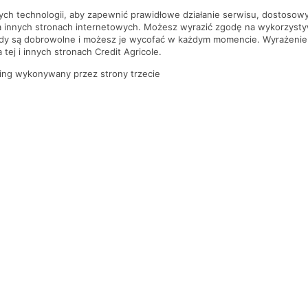
nych technologii, aby zapewnić prawidłowe działanie serwisu, dostoso
a innych stronach internetowych. Możesz wyrazić zgodę na wykorzystywa
ody są dobrowolne i możesz je wycofać w każdym momencie. Wyrażenie
tej i innych stronach Credit Agricole.
ing wykonywany przez strony trzecie
PYTANIA I ODPOWIEDZI