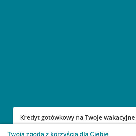
Kredyt gotówkowy na Twoje wakacyjne
Weź kredyt na to co ważne. Twoje marzenia nie mu
Twoja zgoda z korzyścią dla Ciebie
RRSO: 9,6%