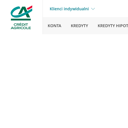
Klienci indywidualni
KONTA
KREDYTY
KREDYTY HIPO