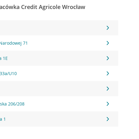
acówka Credit Agricole Wrocław
 Narodowej 71
a 1E
 33a/U10
ska 206/208
a 1