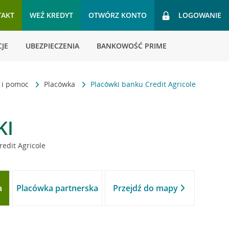
TAKT
WEŹ KREDYT
OTWÓRZ KONTO
LOGOWANIE
JE
UBEZPIECZENIA
BANKOWOŚĆ PRIME
t i pomoc
Placówka
Placówki banku Credit Agricole
KI
redit Agricole
a
Placówka partnerska
Przejdź do mapy