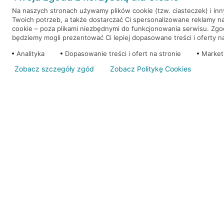
Na naszych stronach używamy plików cookie (tzw. ciasteczek) i in
Twoich potrzeb, a także dostarczać Ci spersonalizowane reklamy n
WEŹ KREDYT
NOTA PRAWNA
cookie – poza plikami niezbędnymi do funkcjonowania serwisu. Zg
będziemy mogli prezentować Ci lepiej dopasowane treści i oferty na 
Analityka
Dopasowanie treści i ofert na stronie
Market
Zobacz szczegóły zgód
Zobacz Politykę Cookies