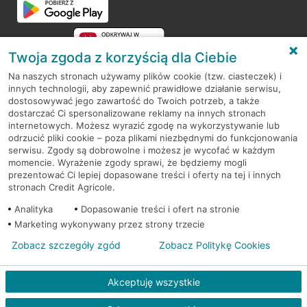
Twoja zgoda z korzyścią dla Ciebie
Na naszych stronach używamy plików cookie (tzw. ciasteczek) i
innych technologii, aby zapewnić prawidłowe działanie serwisu,
RODO
dostosowywać jego zawartość do Twoich potrzeb, a także
dostarczać Ci spersonalizowane reklamy na innych stronach
Regulamin serwisu
internetowych. Możesz wyrazić zgodę na wykorzystywanie lub
odrzucić pliki cookie – poza plikami niezbędnymi do funkcjonowania
Mapa serwisu
serwisu. Zgody są dobrowolne i możesz je wycofać w każdym
momencie. Wyrażenie zgody sprawi, że będziemy mogli
Polityka
Cookies
prezentować Ci lepiej dopasowane treści i oferty na tej i innych
stronach Credit Agricole.
Polityka prywatności
Analityka
Dopasowanie treści i ofert na stronie
Marketing wykonywany przez strony trzecie
Zobacz szczegóły zgód
Zobacz Politykę Cookies
© 2026 Credit Agricole Bank Polska S.A. Wszelkie prawa zastrzeżone
Akceptuję wszystkie