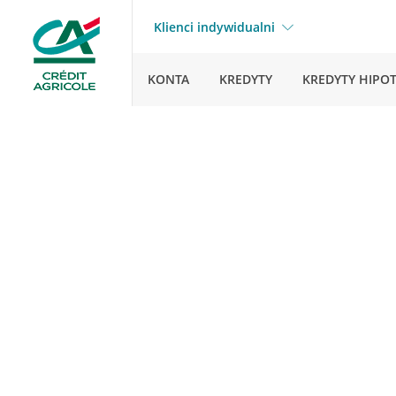
Klienci indywidualni
KONTA
KREDYTY
KREDYTY HIPO