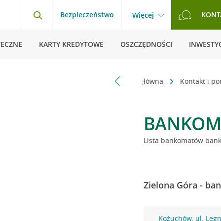
Bezpieczeństwo
KONT
Więcej
TECZNE
KARTY KREDYTOWE
OSZCZĘDNOŚCI
INWESTYC
Strona główna
Kontakt i p
BANKOM
Lista bankomatów banku
Zielona Góra - ba
Kożuchów, ul. Legn