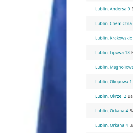
Lublin, Andersa 9
Lublin, Chemiczna
Lublin, Krakowskie
Lublin, Lipowa 13
Lublin, Magnoliow
Lublin, Okopowa 1
Lublin, Okrzei 2
Ba
Lublin, Orkana 4
B
Lublin, Orkana 4
B