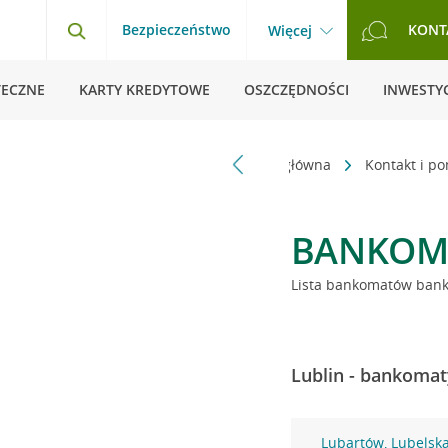
Bezpieczeństwo
KONT
Więcej
TECZNE
KARTY KREDYTOWE
OSZCZĘDNOŚCI
INWESTYC
Strona główna
Kontakt i p
BANKOM
Lista bankomatów banku
Lublin - bankomat
Lubartów, Lubelsk