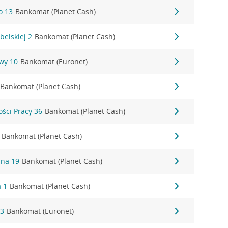
o 13
Bankomat (Planet Cash)
belskiej 2
Bankomat (Planet Cash)
wy 10
Bankomat (Euronet)
Bankomat (Planet Cash)
ości Pracy 36
Bankomat (Planet Cash)
Bankomat (Planet Cash)
ana 19
Bankomat (Planet Cash)
a 1
Bankomat (Planet Cash)
33
Bankomat (Euronet)