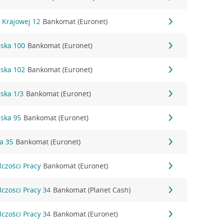
i Krajowej 12
Bankomat (Euronet)
lska 100
Bankomat (Euronet)
lska 102
Bankomat (Euronet)
lska 1/3
Bankomat (Euronet)
lska 95
Bankomat (Euronet)
ka 35
Bankomat (Euronet)
elczości Pracy
Bankomat (Euronet)
elczosci Pracy 34
Bankomat (Planet Cash)
elczości Pracy 34
Bankomat (Euronet)