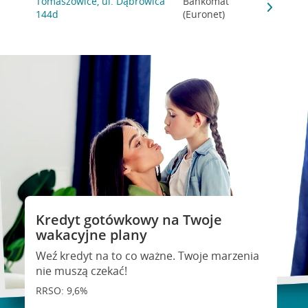
Tomaszowice, ul. Dąbrowica
Bankomat
144d
(Euronet)
Kredyt gotówkowy na Twoje
wakacyjne plany
Weź kredyt na to co ważne. Twoje marzenia
nie muszą czekać!
RRSO: 9,6%