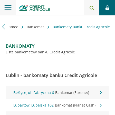
kt i pomoc
Bankomat
Bankomaty Banku Credit Agricole
BANKOMATY
Lista bankomatów banku Credit Agricole
Lublin - bankomaty banku Credit Agricole
Bełżyce, ul. Fabryczna 6
Bankomat (Euronet)
Lubartów, Lubelska 102
Bankomat (Planet Cash)