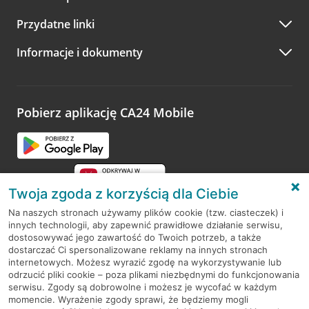
telefonicznie przez Infolinię CA24
Przydatne linki
A po wizycie…
Informacje i dokumenty
Zachęcamy do podzielenia się z nami opinią o wizycie.
Wystarczy przejść na stronę
Oceń wizytę
, wyszukać
odwiedzoną placówkę i wypełnić formularz w ramach
platformy Profil Firmy w Google. Dziękujemy za wszystkie
opinie.
Pobierz aplikację CA24 Mobile
Przejdź do pytania
Twoja zgoda z korzyścią dla Ciebie
Na naszych stronach używamy plików cookie (tzw. ciasteczek) i
innych technologii, aby zapewnić prawidłowe działanie serwisu,
RODO
dostosowywać jego zawartość do Twoich potrzeb, a także
dostarczać Ci spersonalizowane reklamy na innych stronach
Regulamin serwisu
internetowych. Możesz wyrazić zgodę na wykorzystywanie lub
odrzucić pliki cookie – poza plikami niezbędnymi do funkcjonowania
Mapa serwisu
serwisu. Zgody są dobrowolne i możesz je wycofać w każdym
momencie. Wyrażenie zgody sprawi, że będziemy mogli