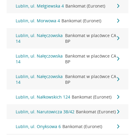
Lublin, ul. Mełgiewska 4
Bankomat (Euronet)
Lublin, ul. Morwowa 4
Bankomat (Euronet)
Lublin, ul. Nałęczowska
Bankomat w placówce CA
14
BP
Lublin, ul. Nałęczowska
Bankomat w placówce CA
14
BP
Lublin, ul. Nałęczowska
Bankomat w placówce CA
14
BP
Lublin, ul. Nałkowskich 124
Bankomat (Euronet)
Lublin, ul. Narutowicza 38/42
Bankomat (Euronet)
Lublin, ul. Onyksowa 6
Bankomat (Euronet)