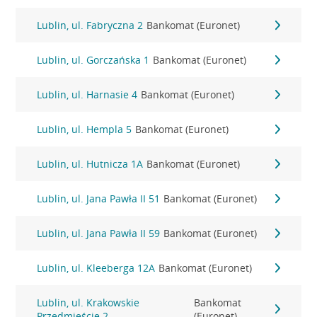
Lublin, ul. Fabryczna 2
Bankomat (Euronet)
Lublin, ul. Gorczańska 1
Bankomat (Euronet)
Lublin, ul. Harnasie 4
Bankomat (Euronet)
Lublin, ul. Hempla 5
Bankomat (Euronet)
Lublin, ul. Hutnicza 1A
Bankomat (Euronet)
Lublin, ul. Jana Pawła II 51
Bankomat (Euronet)
Lublin, ul. Jana Pawła II 59
Bankomat (Euronet)
Lublin, ul. Kleeberga 12A
Bankomat (Euronet)
Lublin, ul. Krakowskie
Bankomat
Przedmieście 2
(Euronet)