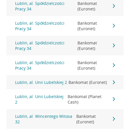
Lublin, al. Spółdzielczości
Bankomat
Pracy 34
(Euronet)
Lublin, al. Spółdzielczości
Bankomat
Pracy 34
(Euronet)
Lublin, al. Spółdzielczości
Bankomat
Pracy 34
(Euronet)
Lublin, al. Spółdzielczości
Bankomat
Pracy 34
(Euronet)
Lublin, al. Unii Lubelskiej 2
Bankomat (Euronet)
Lublin, al. Unii Lubelskiej
Bankomat (Planet
2
Cash)
Lublin, al. Wincentego Witosa
Bankomat
32
(Euronet)