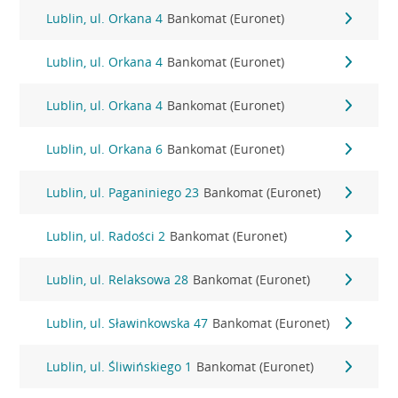
Lublin, ul. Orkana 4
Bankomat (Euronet)
Lublin, ul. Orkana 4
Bankomat (Euronet)
Lublin, ul. Orkana 4
Bankomat (Euronet)
Lublin, ul. Orkana 6
Bankomat (Euronet)
Lublin, ul. Paganiniego 23
Bankomat (Euronet)
Lublin, ul. Radości 2
Bankomat (Euronet)
Lublin, ul. Relaksowa 28
Bankomat (Euronet)
Lublin, ul. Sławinkowska 47
Bankomat (Euronet)
Lublin, ul. Śliwińskiego 1
Bankomat (Euronet)