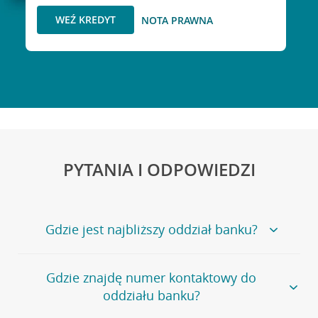
WEŹ KREDYT
NOTA PRAWNA
PYTANIA I ODPOWIEDZI
Gdzie jest najbliższy oddział banku?
Jeśli szukasz oddziału naszego banku, zapraszamy na
Gdzie znajdę numer kontaktowy do
stronę
Placówki i bankomaty
, na której znajduje się
oddziału banku?
wygodna wyszukiwarka.