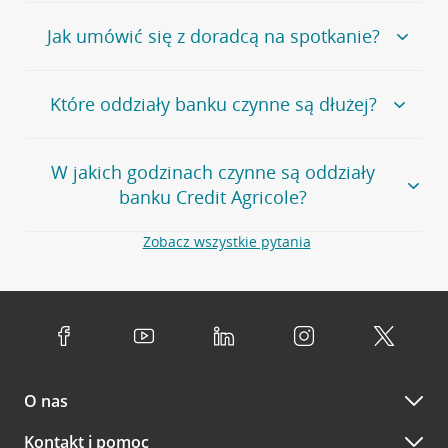
Alternatywnie, możesz skorzystać z pełnej
listy naszych
oddziałów
.
Bank Credit Agricole nie udostępnia ogólnego numeru
Jak umówić się z doradcą na spotkanie?
telefonu do placówki bankowej.
Przejdź do pytania
Polecamy skorzystanie z możliwości wcześniejszego
Jeśli jesteś już
naszym
umówienia się z doradcą w placówce bankowej
.
Które oddziały banku czynne są dłużej?
klientem
możesz
samodzielnie
umówić się na spotkanie z
Twoim doradcą w wybranym terminie. Zrób to:
Przejdź do pytania
Większość naszych oddziałów czynna jest w
podobnych
w
aplikacji CA24 Mobile
- po zalogowaniu kliknij w ikonę
W jakich godzinach czynne są oddziały
godzinach
. Dokładne godziny pracy uzależnione są od
kontaktu w prawym górnym rogu, a następnie w przycisk
banku Credit Agricole?
lokalnych uwarunkowań i potrzeb klientów danej placówki.
Umów nowe spotkanie –
zobacz jak to zrobić
w
serwisie CA24 eBank
- po zalogowaniu wybierz
Aby sprawdzić godziny pracy oddziałów, zapraszamy na
Zobacz wszystkie pytania
opcję Umów spotkanie
w górnym menu.
stronę
Placówki i bankomaty
, na której znajduje się
Oddziały banku Credit Agricole czynne są w
wygodna wyszukiwarka. Skorzystaj z filtra "Czynne" i
standardowych, szeroko stosowanych godzinach pracy
Jeśli
nie jesteś jeszcze naszym klientem
lub
nie korzystasz
wybierz interesującą Cię godzinę.
przedsiębiorstw i urzędów. Dokładne godziny pracy
z bankowości elektronicznej
możesz umówić się na
poszczególnych placówek znajdują się na
naszej stronie
spotkanie:
Przejdź do pytania
internetowej
.
przez
formularz kontaktowy na mapie
–
wybierz
Serdecznie zapraszamy do naszych oddziałów. Polecamy
placówkę na mapie
i kliknij w przycisk Umów się z
skorzystanie z możliwości wcześniejszego
umówienia się z
doradcą. Po wypełnieniu formularza poczekaj na kontakt
O nas
doradcą w placówce bankowej
.
doradcy potwierdzający wizytę lub propozycję spotkania
w innym terminie.
Przejdź do pytania
Kontakt i pomoc