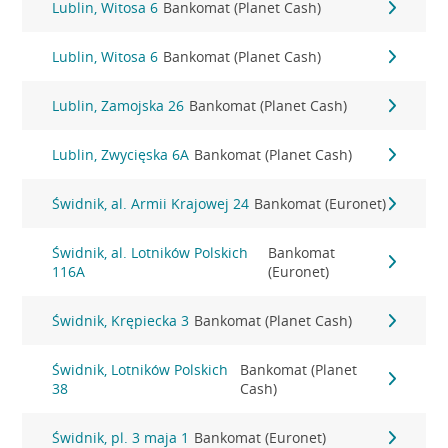
Lublin, Witosa 6
Bankomat (Planet Cash)
Lublin, Witosa 6
Bankomat (Planet Cash)
Lublin, Zamojska 26
Bankomat (Planet Cash)
Lublin, Zwycięska 6A
Bankomat (Planet Cash)
Świdnik, al. Armii Krajowej 24
Bankomat (Euronet)
Świdnik, al. Lotników Polskich
Bankomat
116A
(Euronet)
Świdnik, Krępiecka 3
Bankomat (Planet Cash)
Świdnik, Lotników Polskich
Bankomat (Planet
38
Cash)
Świdnik, pl. 3 maja 1
Bankomat (Euronet)