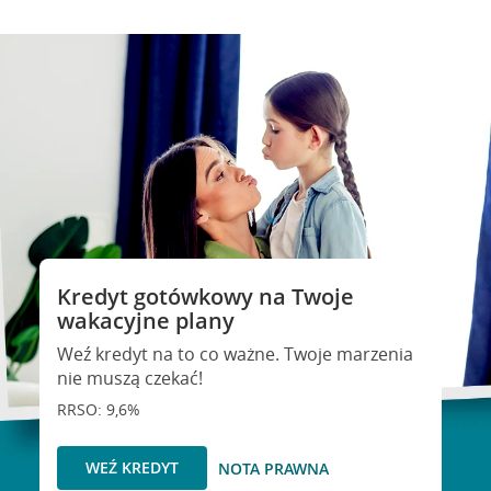
Kredyt gotówkowy na Twoje
wakacyjne plany
Weź kredyt na to co ważne. Twoje marzenia
nie muszą czekać!
RRSO: 9,6%
WEŹ KREDYT
NOTA PRAWNA