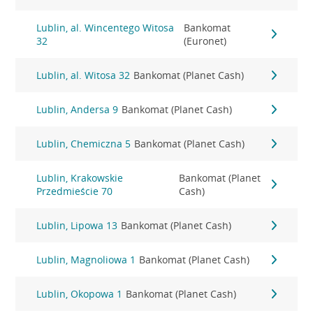
Lublin, al. Wincentego Witosa
Bankomat
32
(Euronet)
Lublin, al. Witosa 32
Bankomat (Planet Cash)
Lublin, Andersa 9
Bankomat (Planet Cash)
Lublin, Chemiczna 5
Bankomat (Planet Cash)
Lublin, Krakowskie
Bankomat (Planet
Przedmieście 70
Cash)
Lublin, Lipowa 13
Bankomat (Planet Cash)
Lublin, Magnoliowa 1
Bankomat (Planet Cash)
Lublin, Okopowa 1
Bankomat (Planet Cash)