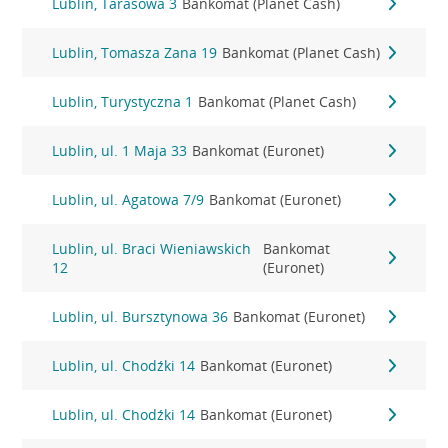
Lublin, Tarasowa 3
Bankomat (Planet Cash)
Lublin, Tomasza Zana 19
Bankomat (Planet Cash)
Lublin, Turystyczna 1
Bankomat (Planet Cash)
Lublin, ul. 1 Maja 33
Bankomat (Euronet)
Lublin, ul. Agatowa 7/9
Bankomat (Euronet)
Lublin, ul. Braci Wieniawskich
Bankomat
12
(Euronet)
Lublin, ul. Bursztynowa 36
Bankomat (Euronet)
Lublin, ul. Chodźki 14
Bankomat (Euronet)
Lublin, ul. Chodźki 14
Bankomat (Euronet)