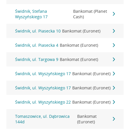
Świdnik, Stefana
Bankomat (Planet
Wyszyńskiego 17
Cash)
Świdnik, ul. Piasecka 10
Bankomat (Euronet)
Świdnik, ul. Piasecka 4
Bankomat (Euronet)
Świdnik, ul. Targowa 9
Bankomat (Euronet)
Świdnik, ul. Wyszyńskiego 17
Bankomat (Euronet)
Świdnik, ul. Wyszyńskiego 17
Bankomat (Euronet)
Świdnik, ul. Wyszyńskiego 22
Bankomat (Euronet)
Tomaszowice, ul. Dąbrowica
Bankomat
144d
(Euronet)