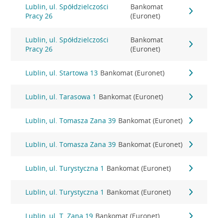
Lublin, ul. Spółdzielczości
Bankomat
Pracy 26
(Euronet)
Lublin, ul. Spółdzielczości
Bankomat
Pracy 26
(Euronet)
Lublin, ul. Startowa 13
Bankomat (Euronet)
Lublin, ul. Tarasowa 1
Bankomat (Euronet)
Lublin, ul. Tomasza Zana 39
Bankomat (Euronet)
Lublin, ul. Tomasza Zana 39
Bankomat (Euronet)
Lublin, ul. Turystyczna 1
Bankomat (Euronet)
Lublin, ul. Turystyczna 1
Bankomat (Euronet)
Lublin, ul. T. Zana 19
Bankomat (Euronet)