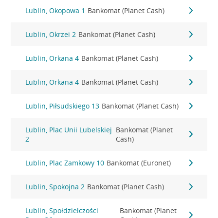
Lublin, Okopowa 1
Bankomat (Planet Cash)
Lublin, Okrzei 2
Bankomat (Planet Cash)
Lublin, Orkana 4
Bankomat (Planet Cash)
Lublin, Orkana 4
Bankomat (Planet Cash)
Lublin, Piłsudskiego 13
Bankomat (Planet Cash)
Lublin, Plac Unii Lubelskiej
Bankomat (Planet
2
Cash)
Lublin, Plac Zamkowy 10
Bankomat (Euronet)
Lublin, Spokojna 2
Bankomat (Planet Cash)
Lublin, Społdzielczości
Bankomat (Planet