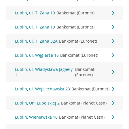
Lublin, ul. T. Zana 19
Bankomat (Euronet)
Lublin, ul. T. Zana 19
Bankomat (Euronet)
Lublin, ul. T. Zana 32A
Bankomat (Euronet)
Lublin, ul. Węglarza 16
Bankomat (Euronet)
Lublin, ul. Władysława Jagiełły
Bankomat
1
(Euronet)
Lublin, ul. Wojciechowska 23
Bankomat (Euronet)
Lublin, Uni Lubelskiej 2
Bankomat (Planet Cash)
Lublin, Wieniawska 10
Bankomat (Planet Cash)