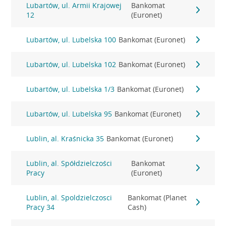
Lubartów, ul. Armii Krajowej
Bankomat
12
(Euronet)
Lubartów, ul. Lubelska 100
Bankomat (Euronet)
Lubartów, ul. Lubelska 102
Bankomat (Euronet)
Lubartów, ul. Lubelska 1/3
Bankomat (Euronet)
Lubartów, ul. Lubelska 95
Bankomat (Euronet)
Lublin, al. Kraśnicka 35
Bankomat (Euronet)
Lublin, al. Spółdzielczości
Bankomat
Pracy
(Euronet)
Lublin, al. Spoldzielczosci
Bankomat (Planet
Pracy 34
Cash)