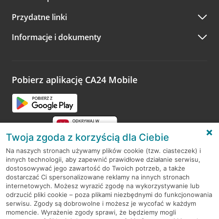
telefonicznie przez Infolinię CA24
Przydatne linki
A po wizycie…
Informacje i dokumenty
Zachęcamy do podzielenia się z nami opinią o wizycie.
Wystarczy przejść na stronę
Oceń wizytę
, wyszukać
odwiedzoną placówkę i wypełnić formularz w ramach
platformy Profil Firmy w Google. Dziękujemy za wszystkie
opinie.
Pobierz aplikację CA24 Mobile
Przejdź do pytania
Twoja zgoda z korzyścią dla Ciebie
Na naszych stronach używamy plików cookie (tzw. ciasteczek) i
innych technologii, aby zapewnić prawidłowe działanie serwisu,
RODO
dostosowywać jego zawartość do Twoich potrzeb, a także
dostarczać Ci spersonalizowane reklamy na innych stronach
Regulamin serwisu
internetowych. Możesz wyrazić zgodę na wykorzystywanie lub
odrzucić pliki cookie – poza plikami niezbędnymi do funkcjonowania
Mapa serwisu
serwisu. Zgody są dobrowolne i możesz je wycofać w każdym
momencie. Wyrażenie zgody sprawi, że będziemy mogli