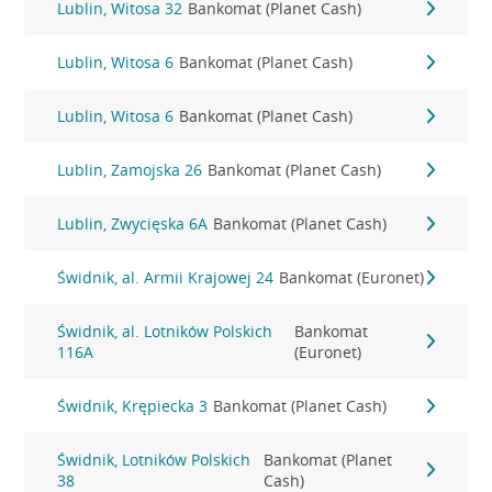
Lublin, Witosa 32
Bankomat (Planet Cash)
Lublin, Witosa 6
Bankomat (Planet Cash)
Lublin, Witosa 6
Bankomat (Planet Cash)
Lublin, Zamojska 26
Bankomat (Planet Cash)
Lublin, Zwycięska 6A
Bankomat (Planet Cash)
Świdnik, al. Armii Krajowej 24
Bankomat (Euronet)
Świdnik, al. Lotników Polskich
Bankomat
116A
(Euronet)
Świdnik, Krępiecka 3
Bankomat (Planet Cash)
Świdnik, Lotników Polskich
Bankomat (Planet
38
Cash)