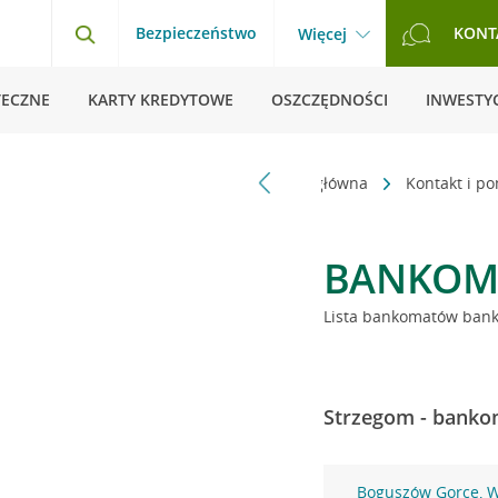
Bezpieczeństwo
KONT
Więcej
TECZNE
KARTY KREDYTOWE
OSZCZĘDNOŚCI
INWESTYC
Strona główna
Kontakt i p
BANKOM
Lista bankomatów banku
Strzegom - bankom
Boguszów Gorce, W