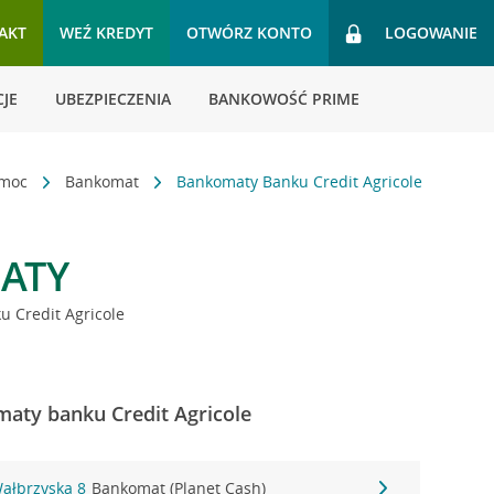
AKT
WEŹ KREDYT
OTWÓRZ KONTO
LOGOWANIE
JE
UBEZPIECZENIA
BANKOWOŚĆ PRIME
omoc
Bankomat
Bankomaty Banku Credit Agricole
ATY
 Credit Agricole
aty banku Credit Agricole
ałbrzyska 8
Bankomat (Planet Cash)