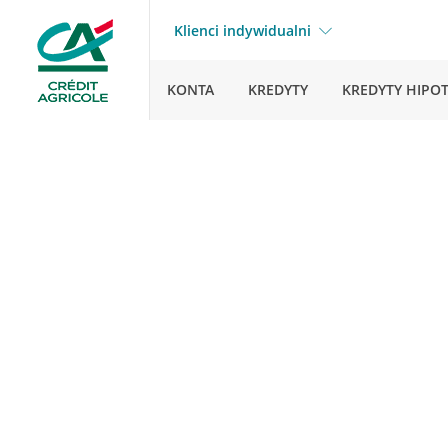
Klienci indywidualni
KONTA
KREDYTY
KREDYTY HIPO