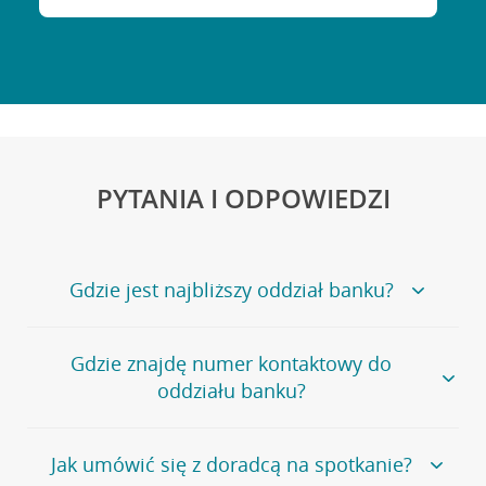
PYTANIA I ODPOWIEDZI
Gdzie jest najbliższy oddział banku?
Jeśli szukasz oddziału naszego banku, zapraszamy na
Gdzie znajdę numer kontaktowy do
stronę
Placówki i bankomaty
, na której znajduje się
oddziału banku?
wygodna wyszukiwarka.
Alternatywnie, możesz skorzystać z pełnej
listy naszych
oddziałów
.
Bank Credit Agricole nie udostępnia ogólnego numeru
Jak umówić się z doradcą na spotkanie?
telefonu do placówki bankowej.