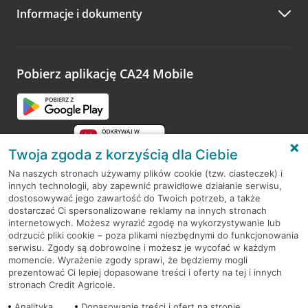
Informacje i dokumenty
Zachęcamy do podzielenia się z nami opinią o wizycie.
Wystarczy przejść na stronę
Oceń wizytę
, wyszukać
odwiedzoną placówkę i wypełnić formularz w ramach
platformy Profil Firmy w Google. Dziękujemy za wszystkie
opinie.
Pobierz aplikację CA24 Mobile
Przejdź do pytania
Twoja zgoda z korzyścią dla Ciebie
Na naszych stronach używamy plików cookie (tzw. ciasteczek) i
innych technologii, aby zapewnić prawidłowe działanie serwisu,
RODO
dostosowywać jego zawartość do Twoich potrzeb, a także
dostarczać Ci spersonalizowane reklamy na innych stronach
Regulamin serwisu
internetowych. Możesz wyrazić zgodę na wykorzystywanie lub
odrzucić pliki cookie – poza plikami niezbędnymi do funkcjonowania
Mapa serwisu
serwisu. Zgody są dobrowolne i możesz je wycofać w każdym
momencie. Wyrażenie zgody sprawi, że będziemy mogli
Polityka
Cookies
prezentować Ci lepiej dopasowane treści i oferty na tej i innych
stronach Credit Agricole.
Polityka prywatności
Analityka
Dopasowanie treści i ofert na stronie