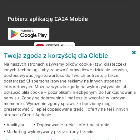
odwiedzoną placówkę i wypełnić formularz w ramach
platformy Profil Firmy w Google. Dziękujemy za wszystkie
opinie.
Pobierz aplikację CA24 Mobile
Przejdź do pytania
Twoja zgoda z korzyścią dla Ciebie
Na naszych stronach używamy plików cookie (tzw. ciasteczek) i
innych technologii, aby zapewnić prawidłowe działanie serwisu,
RODO
dostosowywać jego zawartość do Twoich potrzeb, a także
dostarczać Ci spersonalizowane reklamy na innych stronach
Regulamin serwisu
internetowych. Możesz wyrazić zgodę na wykorzystywanie lub
odrzucić pliki cookie – poza plikami niezbędnymi do funkcjonowania
Mapa serwisu
serwisu. Zgody są dobrowolne i możesz je wycofać w każdym
momencie. Wyrażenie zgody sprawi, że będziemy mogli
Polityka
Cookies
prezentować Ci lepiej dopasowane treści i oferty na tej i innych
stronach Credit Agricole.
Polityka prywatności
Analityka
Dopasowanie treści i ofert na stronie
Marketing wykonywany przez strony trzecie