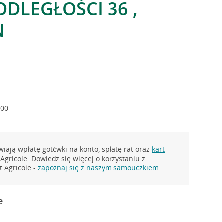
ODLEGŁOŚCI 36 ,
N
:00
iają wpłatę gotówki na konto, spłatę rat oraz
kart
Agricole. Dowiedz się więcej o korzystaniu z
 Agricole -
zapoznaj się z naszym samouczkiem.
e