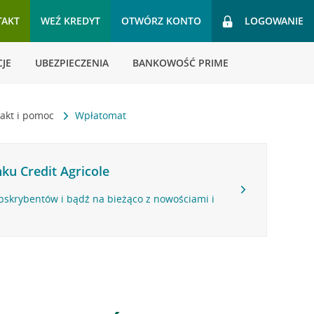
TAKT
WEŹ KREDYT
OTWÓRZ KONTO
LOGOWANIE
JE
UBEZPIECZENIA
BANKOWOŚĆ PRIME
akt i pomoc
Wpłatomat
ku Credit Agricole
bskrybentów i bądź na bieżąco z nowościami i