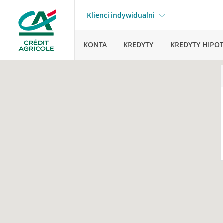
Klienci indywidualni
KONTA
KREDYTY
KREDYTY HIPO