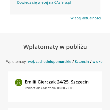
Dowiedz się więcej na CAsfera.pl
Więcej aktualności
Wpłatomaty w pobliżu
Wpłatomaty:
woj. zachodniopomorskie
Szczecin
w okolicy 
Emilii Gierczak 24/25, Szczecin
Poniedziałek-Niedziela: 08:00-22:00