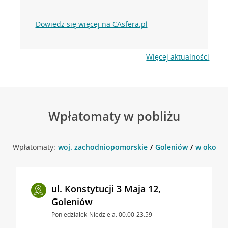
Dowiedz się więcej na CAsfera.pl
Więcej aktualności
Wpłatomaty w pobliżu
Wpłatomaty:
woj. zachodniopomorskie
Goleniów
w okolicy
ul. Konstytucji 3 Maja 12,
Goleniów
Poniedziałek-Niedziela: 00:00-23:59