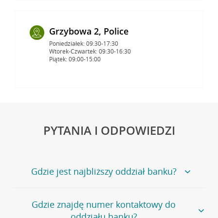
Grzybowa 2, Police
Poniedziałek: 09:30-17:30
Wtorek-Czwartek: 09:30-16:30
Piątek: 09:00-15:00
PYTANIA I ODPOWIEDZI
Gdzie jest najbliższy oddział banku?
Jeśli szukasz oddziału naszego banku, zapraszamy na
Gdzie znajdę numer kontaktowy do
stronę
Placówki i bankomaty
, na której znajduje się
oddziału banku?