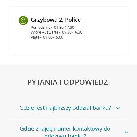
Grzybowa 2, Police
Poniedziałek: 09:30-17:30
Wtorek-Czwartek: 09:30-16:30
Piątek: 09:00-15:00
PYTANIA I ODPOWIEDZI
Gdzie jest najbliższy oddział banku?
Jeśli szukasz oddziału naszego banku, zapraszamy na
Gdzie znajdę numer kontaktowy do
stronę
Placówki i bankomaty
, na której znajduje się
oddziału banku?