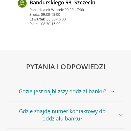
Bandurskiego 98, Szczecin
Poniedziałek-Wtorek: 09:30-17:00
Środa: 09:30-18:00
Czwartek: 08:30-16:00
Piątek: 08:30-15:00
PYTANIA I ODPOWIEDZI
Gdzie jest najbliższy oddział banku?
Jeśli szukasz oddziału naszego banku, zapraszamy na
Gdzie znajdę numer kontaktowy do
stronę
Placówki i bankomaty
, na której znajduje się
oddziału banku?
wygodna wyszukiwarka.
Alternatywnie, możesz skorzystać z pełnej
listy naszych