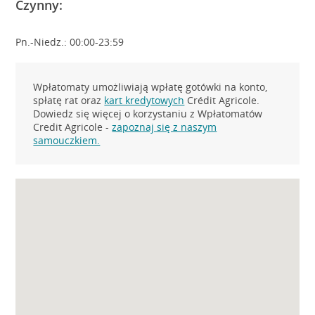
Czynny:
Pn.-Niedz.: 00:00-23:59
Wpłatomaty umożliwiają wpłatę gotówki na konto,
spłatę rat oraz
kart kredytowych
Crédit Agricole.
Dowiedz się więcej o korzystaniu z Wpłatomatów
Credit Agricole -
zapoznaj się z naszym
samouczkiem.