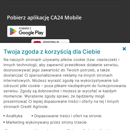
odwiedzoną placówkę i wypełnić formularz w ramach
platformy Profil Firmy w Google. Dziękujemy za wszystkie
opinie.
Pobierz aplikację CA24 Mobile
Przejdź do pytania
Twoja zgoda z korzyścią dla Ciebie
Na naszych stronach używamy plików cookie (tzw. ciasteczek) i
innych technologii, aby zapewnić prawidłowe działanie serwisu,
RODO
dostosowywać jego zawartość do Twoich potrzeb, a także
dostarczać Ci spersonalizowane reklamy na innych stronach
Regulamin serwisu
internetowych. Możesz wyrazić zgodę na wykorzystywanie lub
odrzucić pliki cookie – poza plikami niezbędnymi do funkcjonowania
Mapa serwisu
serwisu. Zgody są dobrowolne i możesz je wycofać w każdym
momencie. Wyrażenie zgody sprawi, że będziemy mogli
Polityka
Cookies
prezentować Ci lepiej dopasowane treści i oferty na tej i innych
stronach Credit Agricole.
Polityka prywatności
Analityka
Dopasowanie treści i ofert na stronie
Marketing wykonywany przez strony trzecie