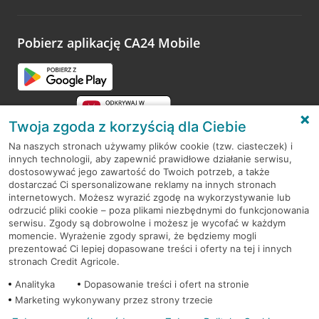
odwiedzoną placówkę i wypełnić formularz w ramach
platformy Profil Firmy w Google. Dziękujemy za wszystkie
opinie.
Pobierz aplikację CA24 Mobile
Przejdź do pytania
Twoja zgoda z korzyścią dla Ciebie
Na naszych stronach używamy plików cookie (tzw. ciasteczek) i
innych technologii, aby zapewnić prawidłowe działanie serwisu,
RODO
dostosowywać jego zawartość do Twoich potrzeb, a także
dostarczać Ci spersonalizowane reklamy na innych stronach
Regulamin serwisu
internetowych. Możesz wyrazić zgodę na wykorzystywanie lub
odrzucić pliki cookie – poza plikami niezbędnymi do funkcjonowania
Mapa serwisu
serwisu. Zgody są dobrowolne i możesz je wycofać w każdym
momencie. Wyrażenie zgody sprawi, że będziemy mogli
Polityka
Cookies
prezentować Ci lepiej dopasowane treści i oferty na tej i innych
stronach Credit Agricole.
Polityka prywatności
Analityka
Dopasowanie treści i ofert na stronie
Marketing wykonywany przez strony trzecie