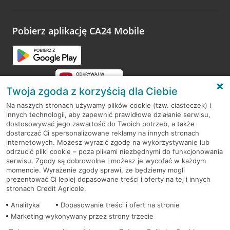
odwiedzoną placówkę i wypełnić formularz w ramach
platformy Profil Firmy w Google. Dziękujemy za wszystkie
opinie.
Pobierz aplikację CA24 Mobile
Przejdź do pytania
Twoja zgoda z korzyścią dla Ciebie
Na naszych stronach używamy plików cookie (tzw. ciasteczek) i
innych technologii, aby zapewnić prawidłowe działanie serwisu,
RODO
dostosowywać jego zawartość do Twoich potrzeb, a także
dostarczać Ci spersonalizowane reklamy na innych stronach
Regulamin serwisu
internetowych. Możesz wyrazić zgodę na wykorzystywanie lub
odrzucić pliki cookie – poza plikami niezbędnymi do funkcjonowania
Mapa serwisu
serwisu. Zgody są dobrowolne i możesz je wycofać w każdym
momencie. Wyrażenie zgody sprawi, że będziemy mogli
Polityka
Cookies
prezentować Ci lepiej dopasowane treści i oferty na tej i innych
stronach Credit Agricole.
Polityka prywatności
Analityka
Dopasowanie treści i ofert na stronie
Marketing wykonywany przez strony trzecie