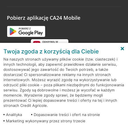
odwiedzoną placówkę i wypełnić formularz w ramach
platformy Profil Firmy w Google. Dziękujemy za wszystkie
opinie.
Pobierz aplikację CA24 Mobile
Przejdź do pytania
Twoja zgoda z korzyścią dla Ciebie
Na naszych stronach używamy plików cookie (tzw. ciasteczek) i
innych technologii, aby zapewnić prawidłowe działanie serwisu,
RODO
dostosowywać jego zawartość do Twoich potrzeb, a także
dostarczać Ci spersonalizowane reklamy na innych stronach
Regulamin serwisu
internetowych. Możesz wyrazić zgodę na wykorzystywanie lub
odrzucić pliki cookie – poza plikami niezbędnymi do funkcjonowania
Mapa serwisu
serwisu. Zgody są dobrowolne i możesz je wycofać w każdym
momencie. Wyrażenie zgody sprawi, że będziemy mogli
Polityka
Cookies
prezentować Ci lepiej dopasowane treści i oferty na tej i innych
stronach Credit Agricole.
Polityka prywatności
Analityka
Dopasowanie treści i ofert na stronie
Marketing wykonywany przez strony trzecie