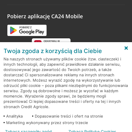
odwiedzoną placówkę i wypełnić formularz w ramach
platformy Profil Firmy w Google. Dziękujemy za wszystkie
opinie.
Pobierz aplikację CA24 Mobile
Przejdź do pytania
Twoja zgoda z korzyścią dla Ciebie
Na naszych stronach używamy plików cookie (tzw. ciasteczek) i
innych technologii, aby zapewnić prawidłowe działanie serwisu,
RODO
dostosowywać jego zawartość do Twoich potrzeb, a także
dostarczać Ci spersonalizowane reklamy na innych stronach
Regulamin serwisu
internetowych. Możesz wyrazić zgodę na wykorzystywanie lub
odrzucić pliki cookie – poza plikami niezbędnymi do funkcjonowania
Mapa serwisu
serwisu. Zgody są dobrowolne i możesz je wycofać w każdym
momencie. Wyrażenie zgody sprawi, że będziemy mogli
Polityka
Cookies
prezentować Ci lepiej dopasowane treści i oferty na tej i innych
stronach Credit Agricole.
Polityka prywatności
Analityka
Dopasowanie treści i ofert na stronie
Marketing wykonywany przez strony trzecie
Zobacz szczegóły zgód
Zobacz Politykę Cookies