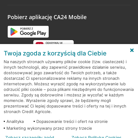
odwiedzoną placówkę i wypełnić formularz w ramach
platformy Profil Firmy w Google. Dziękujemy za wszystkie
opinie.
Pobierz aplikację CA24 Mobile
Przejdź do pytania
Twoja zgoda z korzyścią dla Ciebie
Na naszych stronach używamy plików cookie (tzw. ciasteczek) i
innych technologii, aby zapewnić prawidłowe działanie serwisu,
RODO
dostosowywać jego zawartość do Twoich potrzeb, a także
dostarczać Ci spersonalizowane reklamy na innych stronach
Regulamin serwisu
internetowych. Możesz wyrazić zgodę na wykorzystywanie lub
odrzucić pliki cookie – poza plikami niezbędnymi do funkcjonowania
Mapa serwisu
serwisu. Zgody są dobrowolne i możesz je wycofać w każdym
momencie. Wyrażenie zgody sprawi, że będziemy mogli
Polityka
Cookies
prezentować Ci lepiej dopasowane treści i oferty na tej i innych
stronach Credit Agricole.
Polityka prywatności
Analityka
Dopasowanie treści i ofert na stronie
Marketing wykonywany przez strony trzecie
Zobacz szczegóły zgód
Zobacz Politykę Cookies