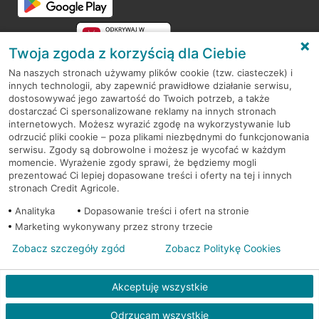
Twoja zgoda z korzyścią dla Ciebie
Na naszych stronach używamy plików cookie (tzw. ciasteczek) i
innych technologii, aby zapewnić prawidłowe działanie serwisu,
RODO
dostosowywać jego zawartość do Twoich potrzeb, a także
dostarczać Ci spersonalizowane reklamy na innych stronach
Regulamin serwisu
internetowych. Możesz wyrazić zgodę na wykorzystywanie lub
odrzucić pliki cookie – poza plikami niezbędnymi do funkcjonowania
Mapa serwisu
serwisu. Zgody są dobrowolne i możesz je wycofać w każdym
momencie. Wyrażenie zgody sprawi, że będziemy mogli
Polityka
Cookies
prezentować Ci lepiej dopasowane treści i oferty na tej i innych
stronach Credit Agricole.
Polityka prywatności
Analityka
Dopasowanie treści i ofert na stronie
Marketing wykonywany przez strony trzecie
Zobacz szczegóły zgód
Zobacz Politykę Cookies
© 2026 Credit Agricole Bank Polska S.A. Wszelkie prawa zastrzeżone
Akceptuję wszystkie
Odrzucam wszystkie