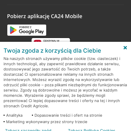
odwiedzoną placówkę i wypełnić formularz w ramach
platformy Profil Firmy w Google. Dziękujemy za wszystkie
opinie.
Pobierz aplikację CA24 Mobile
Przejdź do pytania
Twoja zgoda z korzyścią dla Ciebie
Na naszych stronach używamy plików cookie (tzw. ciasteczek) i
innych technologii, aby zapewnić prawidłowe działanie serwisu,
RODO
dostosowywać jego zawartość do Twoich potrzeb, a także
dostarczać Ci spersonalizowane reklamy na innych stronach
Regulamin serwisu
internetowych. Możesz wyrazić zgodę na wykorzystywanie lub
odrzucić pliki cookie – poza plikami niezbędnymi do funkcjonowania
Mapa serwisu
serwisu. Zgody są dobrowolne i możesz je wycofać w każdym
momencie. Wyrażenie zgody sprawi, że będziemy mogli
Polityka
Cookies
prezentować Ci lepiej dopasowane treści i oferty na tej i innych
stronach Credit Agricole.
Polityka prywatności
Analityka
Dopasowanie treści i ofert na stronie
Marketing wykonywany przez strony trzecie
Zobacz szczegóły zgód
Zobacz Politykę Cookies