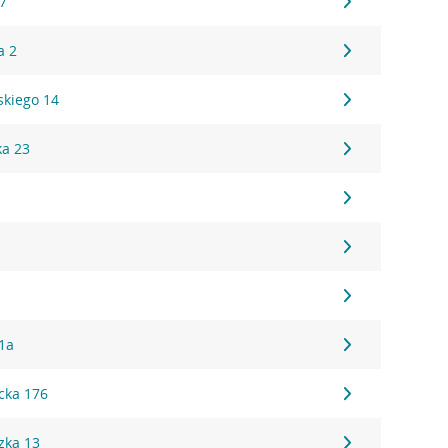
17
a 2
kiego 14
ka 23
1a
cka 176
zka 13