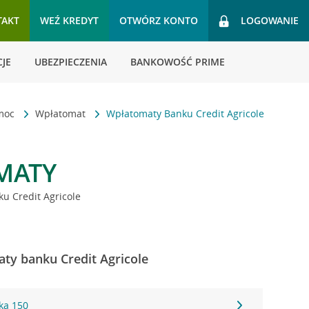
TAKT
WEŹ KREDYT
OTWÓRZ KONTO
LOGOWANIE
JE
UBEZPIECZENIA
BANKOWOŚĆ PRIME
omoc
Wpłatomat
Wpłatomaty Banku Credit Agricole
MATY
u Credit Agricole
ty banku Credit Agricole
ka 150