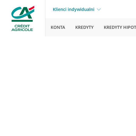
Klienci indywidualni
KONTA
KREDYTY
KREDYTY HIPO