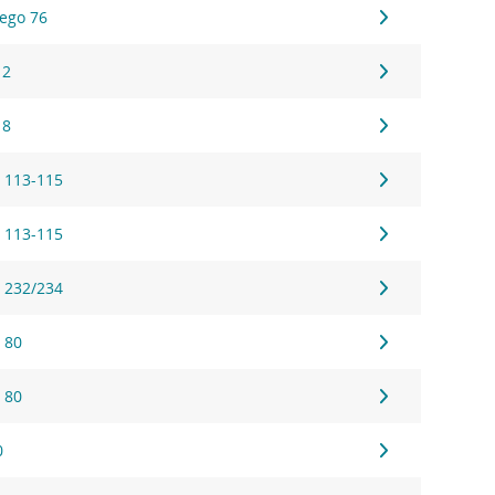
ego 76
 2
 8
 113-115
 113-115
 232/234
 80
 80
0