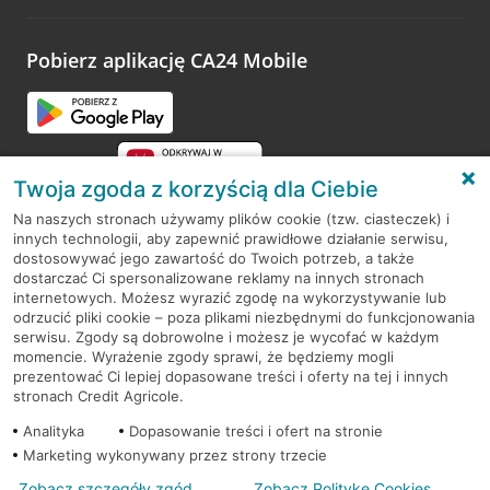
odwiedzoną placówkę i wypełnić formularz w ramach
platformy Profil Firmy w Google. Dziękujemy za wszystkie
opinie.
Pobierz aplikację CA24 Mobile
Przejdź do pytania
Twoja zgoda z korzyścią dla Ciebie
Na naszych stronach używamy plików cookie (tzw. ciasteczek) i
innych technologii, aby zapewnić prawidłowe działanie serwisu,
RODO
dostosowywać jego zawartość do Twoich potrzeb, a także
dostarczać Ci spersonalizowane reklamy na innych stronach
Regulamin serwisu
internetowych. Możesz wyrazić zgodę na wykorzystywanie lub
odrzucić pliki cookie – poza plikami niezbędnymi do funkcjonowania
Mapa serwisu
serwisu. Zgody są dobrowolne i możesz je wycofać w każdym
momencie. Wyrażenie zgody sprawi, że będziemy mogli
Polityka
Cookies
prezentować Ci lepiej dopasowane treści i oferty na tej i innych
stronach Credit Agricole.
Polityka prywatności
Analityka
Dopasowanie treści i ofert na stronie
Marketing wykonywany przez strony trzecie
Zobacz szczegóły zgód
Zobacz Politykę Cookies