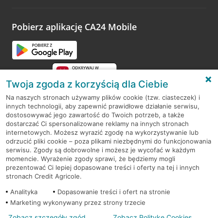
odwiedzoną placówkę i wypełnić formularz w ramach
platformy Profil Firmy w Google. Dziękujemy za wszystkie
opinie.
Pobierz aplikację CA24 Mobile
Przejdź do pytania
Twoja zgoda z korzyścią dla Ciebie
Na naszych stronach używamy plików cookie (tzw. ciasteczek) i
innych technologii, aby zapewnić prawidłowe działanie serwisu,
RODO
dostosowywać jego zawartość do Twoich potrzeb, a także
dostarczać Ci spersonalizowane reklamy na innych stronach
Regulamin serwisu
internetowych. Możesz wyrazić zgodę na wykorzystywanie lub
odrzucić pliki cookie – poza plikami niezbędnymi do funkcjonowania
Mapa serwisu
serwisu. Zgody są dobrowolne i możesz je wycofać w każdym
momencie. Wyrażenie zgody sprawi, że będziemy mogli
Polityka
Cookies
prezentować Ci lepiej dopasowane treści i oferty na tej i innych
stronach Credit Agricole.
Polityka prywatności
Analityka
Dopasowanie treści i ofert na stronie
Marketing wykonywany przez strony trzecie
Zobacz szczegóły zgód
Zobacz Politykę Cookies