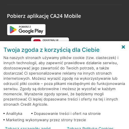
odwiedzoną placówkę i wypełnić formularz w ramach
platformy Profil Firmy w Google. Dziękujemy za wszystkie
opinie.
Pobierz aplikację CA24 Mobile
Przejdź do pytania
Twoja zgoda z korzyścią dla Ciebie
Na naszych stronach używamy plików cookie (tzw. ciasteczek) i
innych technologii, aby zapewnić prawidłowe działanie serwisu,
RODO
dostosowywać jego zawartość do Twoich potrzeb, a także
dostarczać Ci spersonalizowane reklamy na innych stronach
Regulamin serwisu
internetowych. Możesz wyrazić zgodę na wykorzystywanie lub
odrzucić pliki cookie – poza plikami niezbędnymi do funkcjonowania
Mapa serwisu
serwisu. Zgody są dobrowolne i możesz je wycofać w każdym
momencie. Wyrażenie zgody sprawi, że będziemy mogli
Polityka
Cookies
prezentować Ci lepiej dopasowane treści i oferty na tej i innych
stronach Credit Agricole.
Polityka prywatności
Analityka
Dopasowanie treści i ofert na stronie
Marketing wykonywany przez strony trzecie
Zobacz szczegóły zgód
Zobacz Politykę Cookies