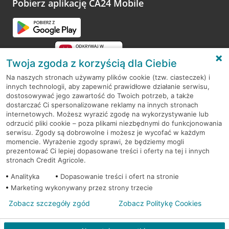
Pobierz aplikację CA24 Mobile
Przejdź do pytania
Twoja zgoda z korzyścią dla Ciebie
Na naszych stronach używamy plików cookie (tzw. ciasteczek) i
innych technologii, aby zapewnić prawidłowe działanie serwisu,
RODO
dostosowywać jego zawartość do Twoich potrzeb, a także
dostarczać Ci spersonalizowane reklamy na innych stronach
Regulamin serwisu
internetowych. Możesz wyrazić zgodę na wykorzystywanie lub
odrzucić pliki cookie – poza plikami niezbędnymi do funkcjonowania
Mapa serwisu
serwisu. Zgody są dobrowolne i możesz je wycofać w każdym
momencie. Wyrażenie zgody sprawi, że będziemy mogli
Polityka
Cookies
prezentować Ci lepiej dopasowane treści i oferty na tej i innych
stronach Credit Agricole.
Polityka prywatności
Analityka
Dopasowanie treści i ofert na stronie
Marketing wykonywany przez strony trzecie
Zobacz szczegóły zgód
Zobacz Politykę Cookies
© 2026 Credit Agricole Bank Polska S.A. Wszelkie prawa zastrzeżone