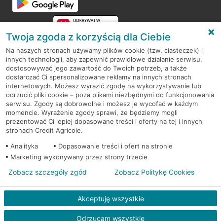
Twoja zgoda z korzyścią dla Ciebie
Na naszych stronach używamy plików cookie (tzw. ciasteczek) i
innych technologii, aby zapewnić prawidłowe działanie serwisu,
RODO
dostosowywać jego zawartość do Twoich potrzeb, a także
dostarczać Ci spersonalizowane reklamy na innych stronach
Regulamin serwisu
internetowych. Możesz wyrazić zgodę na wykorzystywanie lub
odrzucić pliki cookie – poza plikami niezbędnymi do funkcjonowania
Mapa serwisu
serwisu. Zgody są dobrowolne i możesz je wycofać w każdym
momencie. Wyrażenie zgody sprawi, że będziemy mogli
Polityka
Cookies
prezentować Ci lepiej dopasowane treści i oferty na tej i innych
stronach Credit Agricole.
Polityka prywatności
Analityka
Dopasowanie treści i ofert na stronie
Marketing wykonywany przez strony trzecie
Zobacz szczegóły zgód
Zobacz Politykę Cookies
© 2026 Credit Agricole Bank Polska S.A. Wszelkie prawa zastrzeżone
Akceptuję wszystkie
Odrzucam wszystkie