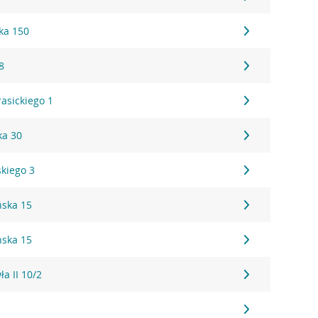
ka 150
8
rasickiego 1
ka 30
skiego 3
ńska 15
ńska 15
ła II 10/2