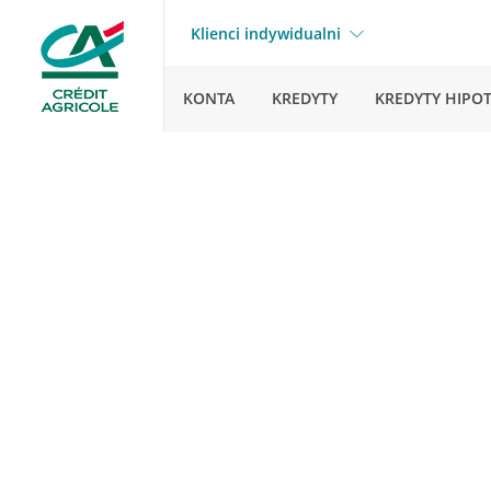
Klienci indywidualni
KONTA
KREDYTY
KREDYTY HIPO