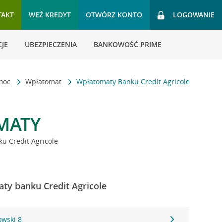
TAKT
WEŹ KREDYT
OTWÓRZ KONTO
LOGOWANIE
JE
UBEZPIECZENIA
BANKOWOŚĆ PRIME
omoc
Wpłatomat
Wpłatomaty Banku Credit Agricole
MATY
u Credit Agricole
ty banku Credit Agricole
owski 8