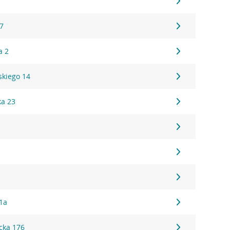
17
a 2
kiego 14
ka 23
1a
cka 176