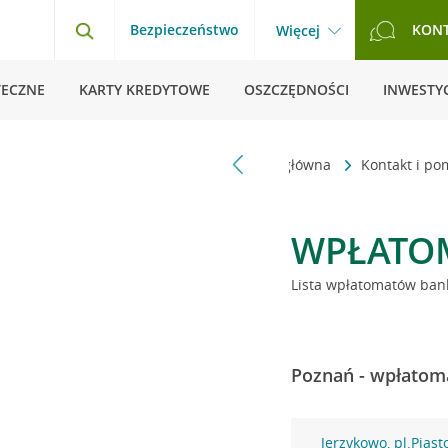
Bezpieczeństwo
KON
Więcej
TECZNE
KARTY KREDYTOWE
OSZCZĘDNOŚCI
INWESTYC
Strona główna
Kontakt i p
WPŁATO
Lista wpłatomatów bank
Poznań - wpłatoma
Jerzykowo, pl.Piast