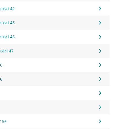
ności 42
ności 46
ności 46
ności 47
 6
 6
1
1
 156