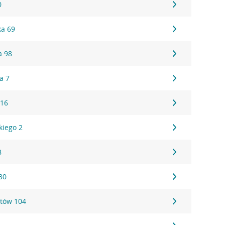
0
ka 69
a 98
a 7
 16
kiego 2
8
30
tów 104