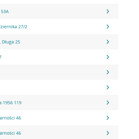
 53A
dziernika 27/2
 Długa 25
7
a 1956 119
darności 46
darności 46