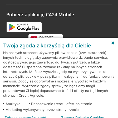
odwiedzoną placówkę i wypełnić formularz w ramach
platformy Profil Firmy w Google. Dziękujemy za wszystkie
opinie.
Pobierz aplikację CA24 Mobile
Przejdź do pytania
Twoja zgoda z korzyścią dla Ciebie
Na naszych stronach używamy plików cookie (tzw. ciasteczek) i
innych technologii, aby zapewnić prawidłowe działanie serwisu,
RODO
dostosowywać jego zawartość do Twoich potrzeb, a także
dostarczać Ci spersonalizowane reklamy na innych stronach
Regulamin serwisu
internetowych. Możesz wyrazić zgodę na wykorzystywanie lub
odrzucić pliki cookie – poza plikami niezbędnymi do funkcjonowania
Mapa serwisu
serwisu. Zgody są dobrowolne i możesz je wycofać w każdym
momencie. Wyrażenie zgody sprawi, że będziemy mogli
Polityka
Cookies
prezentować Ci lepiej dopasowane treści i oferty na tej i innych
stronach Credit Agricole.
Polityka prywatności
Analityka
Dopasowanie treści i ofert na stronie
Marketing wykonywany przez strony trzecie
Zobacz szczegóły zgód
Zobacz Politykę Cookies