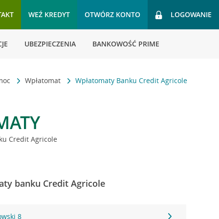
TAKT
WEŹ KREDYT
OTWÓRZ KONTO
LOGOWANIE
JE
UBEZPIECZENIA
BANKOWOŚĆ PRIME
omoc
Wpłatomat
Wpłatomaty Banku Credit Agricole
MATY
u Credit Agricole
ty banku Credit Agricole
owski 8