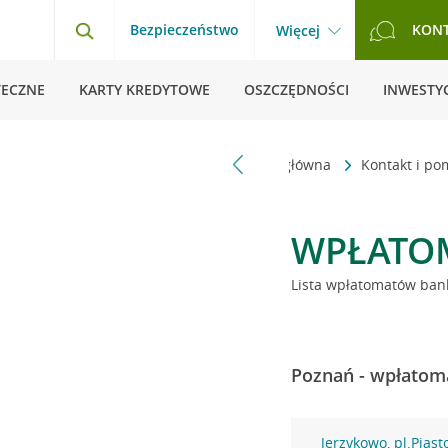
Bezpieczeństwo
KON
Więcej
TECZNE
KARTY KREDYTOWE
OSZCZĘDNOŚCI
INWESTYC
Strona główna
Kontakt i p
WPŁATO
Lista wpłatomatów bank
Poznań - wpłatoma
Jerzykowo, pl.Piast