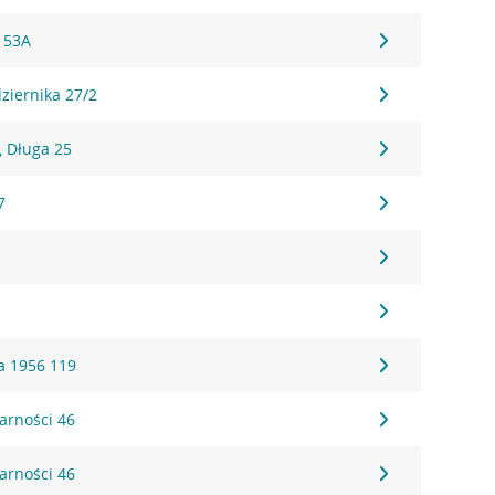
 53A
dziernika 27/2
 Długa 25
7
a 1956 119
darności 46
darności 46