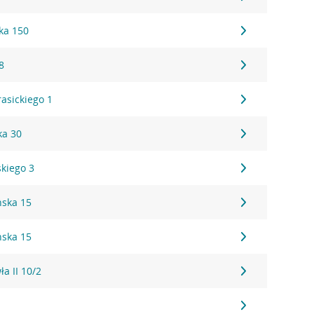
ka 150
8
rasickiego 1
ka 30
skiego 3
ńska 15
ńska 15
ła II 10/2