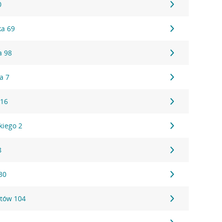
0
ka 69
a 98
a 7
 16
kiego 2
8
30
tów 104