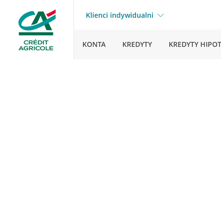
Klienci indywidualni
KONTA
KREDYTY
KREDYTY HIPO