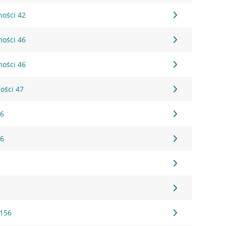
ności 42
ności 46
ności 46
ności 47
 6
 6
1
1
 156