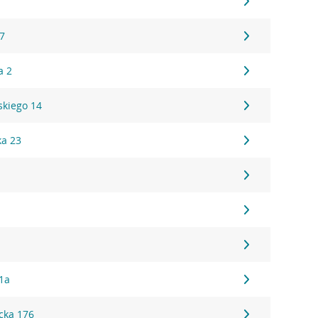
17
a 2
kiego 14
ka 23
1a
cka 176