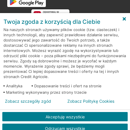
Twoja zgoda z korzyścią dla Ciebie
Na naszych stronach używamy plików cookie (tzw. ciasteczek) i
innych technologii, aby zapewnić prawidłowe działanie serwisu,
RODO
dostosowywać jego zawartość do Twoich potrzeb, a także
dostarczać Ci spersonalizowane reklamy na innych stronach
Regulamin serwisu
internetowych. Możesz wyrazić zgodę na wykorzystywanie lub
odrzucić pliki cookie – poza plikami niezbędnymi do funkcjonowania
Mapa serwisu
serwisu. Zgody są dobrowolne i możesz je wycofać w każdym
momencie. Wyrażenie zgody sprawi, że będziemy mogli
Polityka
Cookies
prezentować Ci lepiej dopasowane treści i oferty na tej i innych
stronach Credit Agricole.
Polityka prywatności
Analityka
Dopasowanie treści i ofert na stronie
Marketing wykonywany przez strony trzecie
Zobacz szczegóły zgód
Zobacz Politykę Cookies
© 2026 Credit Agricole Bank Polska S.A. Wszelkie prawa zastrzeżone
Akceptuję wszystkie
Odrzucam wszystkie