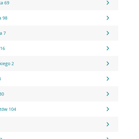
ka 69
a 98
a 7
 16
kiego 2
8
30
tów 104