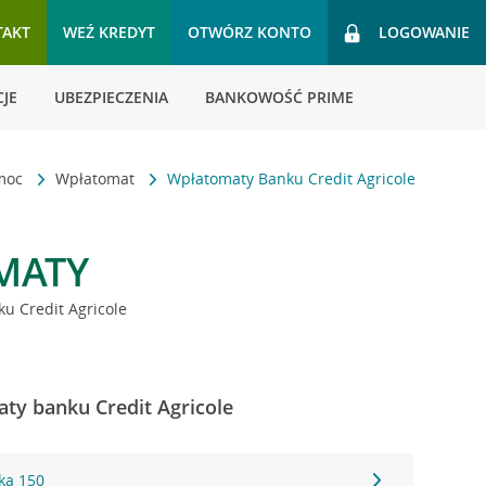
TAKT
WEŹ KREDYT
OTWÓRZ KONTO
LOGOWANIE
JE
UBEZPIECZENIA
BANKOWOŚĆ PRIME
omoc
Wpłatomat
Wpłatomaty Banku Credit Agricole
MATY
u Credit Agricole
ty banku Credit Agricole
ka 150