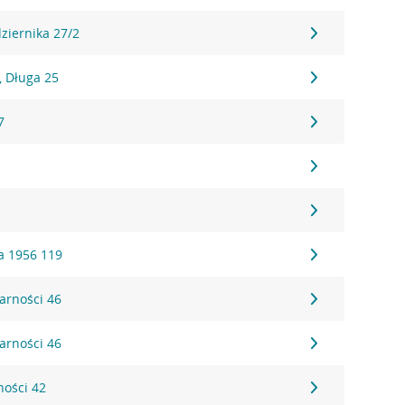
dziernika 27/2
 Długa 25
7
a 1956 119
darności 46
darności 46
ności 42