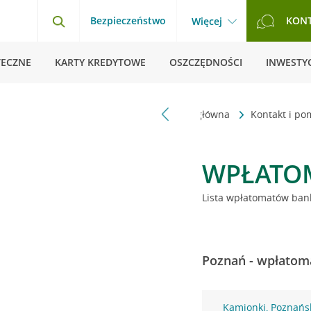
Bezpieczeństwo
KON
Więcej
TECZNE
KARTY KREDYTOWE
OSZCZĘDNOŚCI
INWESTYC
Strona główna
Kontakt i p
WPŁATO
Lista wpłatomatów bank
Poznań - wpłatoma
Kamionki, Poznańs