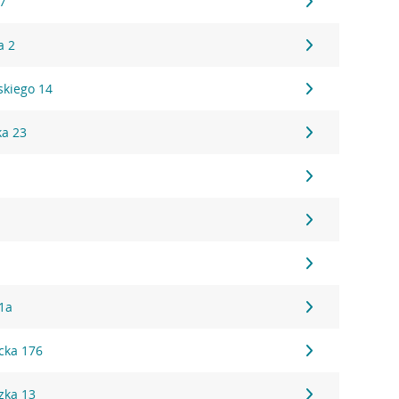
17
a 2
kiego 14
ka 23
1a
cka 176
zka 13