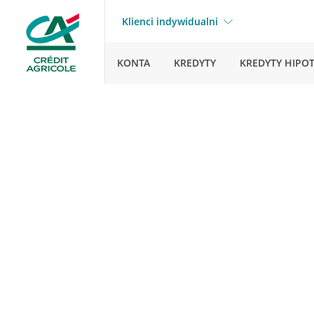
Klienci indywidualni
KONTA
KREDYTY
KREDYTY HIPO