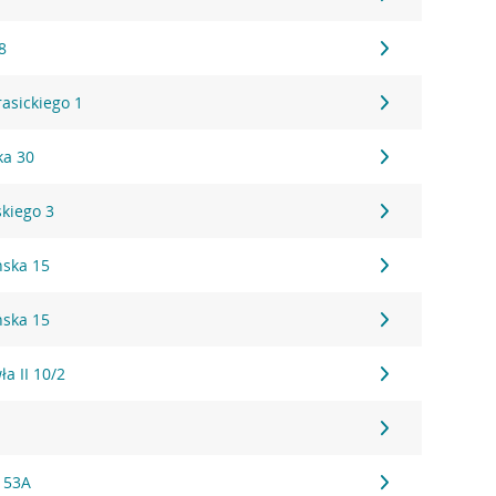
8
rasickiego 1
ka 30
skiego 3
ńska 15
ńska 15
ła II 10/2
 53A