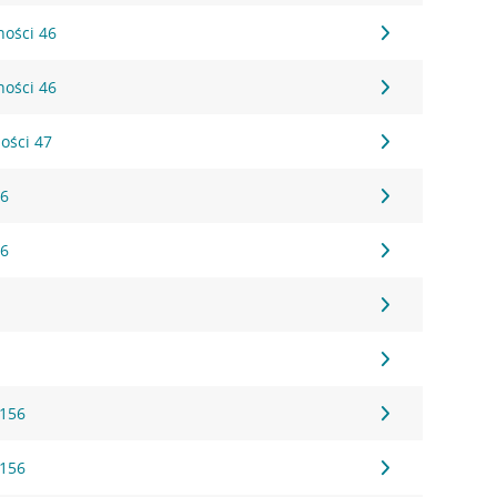
ności 46
ności 46
ności 47
 6
 6
1
1
 156
 156