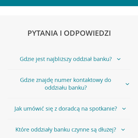
PYTANIA I ODPOWIEDZI
Gdzie jest najbliższy oddział banku?
Jeśli szukasz oddziału naszego banku, zapraszamy na
Gdzie znajdę numer kontaktowy do
stronę
Placówki i bankomaty
, na której znajduje się
oddziału banku?
wygodna wyszukiwarka.
Alternatywnie, możesz skorzystać z pełnej
listy naszych
oddziałów
.
Bank Credit Agricole nie udostępnia ogólnego numeru
Jak umówić się z doradcą na spotkanie?
telefonu do placówki bankowej.
Przejdź do pytania
Polecamy skorzystanie z możliwości wcześniejszego
Jeśli jesteś już
naszym
umówienia się z doradcą w placówce bankowej
.
Które oddziały banku czynne są dłużej?
klientem
możesz
samodzielnie
umówić się na spotkanie z