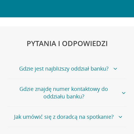
PYTANIA I ODPOWIEDZI
Gdzie jest najbliższy oddział banku?
Jeśli szukasz oddziału naszego banku, zapraszamy na
Gdzie znajdę numer kontaktowy do
stronę
Placówki i bankomaty
, na której znajduje się
oddziału banku?
wygodna wyszukiwarka.
Alternatywnie, możesz skorzystać z pełnej
listy naszych
oddziałów
.
Bank Credit Agricole nie udostępnia ogólnego numeru
Jak umówić się z doradcą na spotkanie?
telefonu do placówki bankowej.
Przejdź do pytania
Polecamy skorzystanie z możliwości wcześniejszego