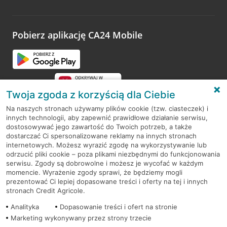
Wystarczy przejść na stronę
Oceń wizytę
, wyszukać
odwiedzoną placówkę i wypełnić formularz w ramach
platformy Profil Firmy w Google. Dziękujemy za wszystkie
opinie.
Pobierz aplikację CA24 Mobile
Przejdź do pytania
Twoja zgoda z korzyścią dla Ciebie
Na naszych stronach używamy plików cookie (tzw. ciasteczek) i
innych technologii, aby zapewnić prawidłowe działanie serwisu,
RODO
dostosowywać jego zawartość do Twoich potrzeb, a także
dostarczać Ci spersonalizowane reklamy na innych stronach
Regulamin serwisu
internetowych. Możesz wyrazić zgodę na wykorzystywanie lub
odrzucić pliki cookie – poza plikami niezbędnymi do funkcjonowania
Mapa serwisu
serwisu. Zgody są dobrowolne i możesz je wycofać w każdym
momencie. Wyrażenie zgody sprawi, że będziemy mogli
Polityka
Cookies
prezentować Ci lepiej dopasowane treści i oferty na tej i innych
stronach Credit Agricole.
Polityka prywatności
Analityka
Dopasowanie treści i ofert na stronie
Marketing wykonywany przez strony trzecie