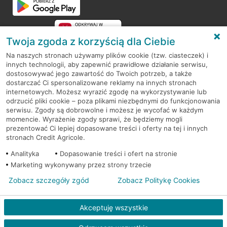
Twoja zgoda z korzyścią dla Ciebie
Na naszych stronach używamy plików cookie (tzw. ciasteczek) i
innych technologii, aby zapewnić prawidłowe działanie serwisu,
RODO
dostosowywać jego zawartość do Twoich potrzeb, a także
dostarczać Ci spersonalizowane reklamy na innych stronach
Regulamin serwisu
internetowych. Możesz wyrazić zgodę na wykorzystywanie lub
odrzucić pliki cookie – poza plikami niezbędnymi do funkcjonowania
Mapa serwisu
serwisu. Zgody są dobrowolne i możesz je wycofać w każdym
momencie. Wyrażenie zgody sprawi, że będziemy mogli
Polityka
Cookies
prezentować Ci lepiej dopasowane treści i oferty na tej i innych
stronach Credit Agricole.
Polityka prywatności
Analityka
Dopasowanie treści i ofert na stronie
Marketing wykonywany przez strony trzecie
Zobacz szczegóły zgód
Zobacz Politykę Cookies
© 2026 Credit Agricole Bank Polska S.A. Wszelkie prawa zastrzeżone
Akceptuję wszystkie