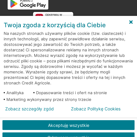
Twoja zgoda z korzyścią dla Ciebie
Na naszych stronach używamy plików cookie (tzw. ciasteczek) i
innych technologii, aby zapewnić prawidłowe działanie serwisu,
RODO
dostosowywać jego zawartość do Twoich potrzeb, a także
dostarczać Ci spersonalizowane reklamy na innych stronach
Regulamin serwisu
internetowych. Możesz wyrazić zgodę na wykorzystywanie lub
odrzucić pliki cookie – poza plikami niezbędnymi do funkcjonowania
Mapa serwisu
serwisu. Zgody są dobrowolne i możesz je wycofać w każdym
momencie. Wyrażenie zgody sprawi, że będziemy mogli
Polityka
Cookies
prezentować Ci lepiej dopasowane treści i oferty na tej i innych
stronach Credit Agricole.
Polityka prywatności
Analityka
Dopasowanie treści i ofert na stronie
Marketing wykonywany przez strony trzecie
Zobacz szczegóły zgód
Zobacz Politykę Cookies
© 2026 Credit Agricole Bank Polska S.A. Wszelkie prawa zastrzeżone
Akceptuję wszystkie